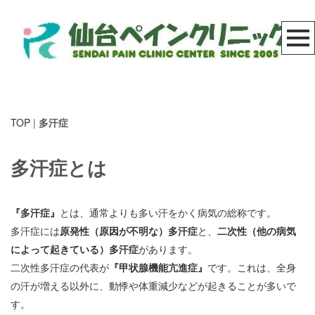
TOP
|
多汗症
多汗症とは
『多汗症』
とは、通常よりも多い汗をかく病気の総称です。
多汗症には
原発性（原因が不明な）多汗症
と、
二次性（他の病気
によって起きている）多汗症
があります。
二次性多汗症の代表が
『甲状腺機能亢進症』
です。これは、全身
の汗が増える以外に、動悸や体重減少などが起きることが多いで
す。