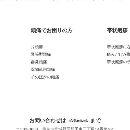
頭痛でお困りの方
帯状疱疹
片頭痛
帯状疱疹に
緊張型頭痛
痛みだけが
群発頭痛
帯状疱疹の
薬物乱用頭痛
そのほかの頭痛
お問い合わせは
まで
〒983-0039 仙台市宮城野区新田東三丁目14番地の1