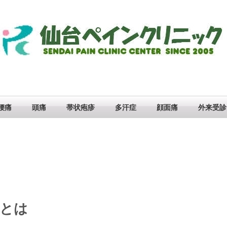
腰痛
頭痛
帯状疱疹
多汗症
顔面痛
外来受診
痛とは