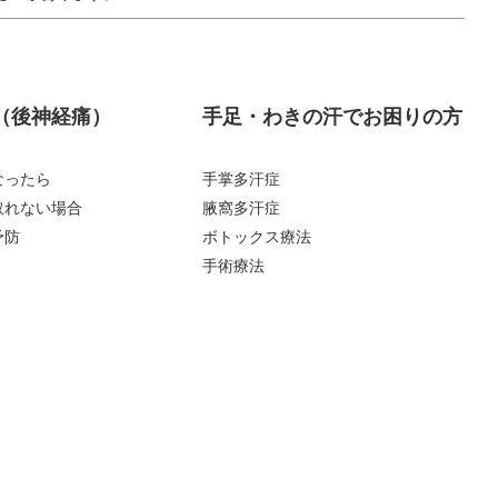
（後神経痛）
手足・わきの汗でお困りの方
なったら
手掌多汗症
取れない場合
腋窩多汗症
予防
ボトックス療法
手術療法