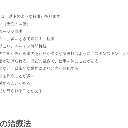
には、以下のような特徴があります。
い（男性の４倍）
ろ～６０歳頃
２回、多いときで週に１回程度
起こり、４～７２時間持続
のこめかみから眼のあたりが痛くなる脈打つように「ズキンズキン」と
活が妨げられる」ほどの強さで、仕事を休むことがある
降など、日常的な動作により頭痛が悪化する
吐を伴うことが多い
係することがある
兆が見られることがある
の治療法