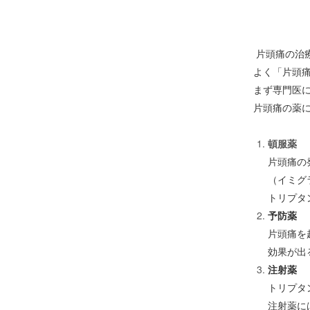
片頭痛の治
よく「片頭
まず専門医
片頭痛の薬
頓服薬
片頭痛の
（イミグ
トリプタ
予防薬
片頭痛を
効果が出
注射薬
トリプタ
注射薬に