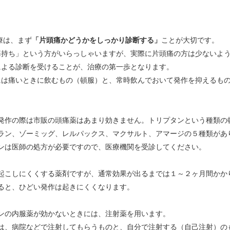
療は、まず
「片頭痛かどうかをしっかり診断する」
ことが大切です。
痛持ち」という方がいらっしゃいますが、実際に片頭痛の方は少ないよ
による診断を受けることが、治療の第一歩となります。
には痛いときに飲むもの（頓服）と、常時飲んでおいて発作を抑えるも
発作の際は市販の頭痛薬はあまり効きません。
トリプタンという種類の
ラン、ゾーミッグ、レルパックス、マクサルト、アマージの５種類があ
ンは医師の処方が必要ですので、医療機関を受診してください。
起こしにくくする薬剤ですが、通常効果が出るまでは１～２ヶ月間かか
ると、ひどい発作は起きにくくなります。
ンの内服薬が効かないときには、注射薬を用います。
は、病院などで注射してもらうものと、自分で注射する（自己注射）の