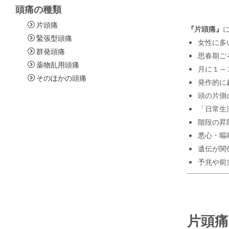
頭痛の種類
片頭痛
『片頭痛』
緊張型頭痛
女性に多
群発頭痛
思春期ご
薬物乱用頭痛
月に１～
そのほかの頭痛
発作的に
頭の片側
「日常生
階段の昇
悪心・嘔
遺伝が関
予兆や前
片頭痛