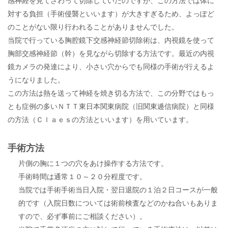
感神経を見てさわって切除していたのですが、この方法では体に
対する負担（手術侵襲といいます）が大きすぎるため、よっぽど
のことがない限り行われることがありませんでした。
当院で行っている胸腔鏡下交感神経節切除術は、内視鏡を使って
胸部交感神経節（幹）を見ながら切除する方法です。最近の内視
鏡カメラの発達により、小さい穴からでも同様の手術が行えるよ
うになりました。
この方法は熱を送って神経を焼き切る方法で、この分野ではもっ
とも症例の多いＮＴＴ東日本関東病院（旧関東逓信病院）と同様
の方法（Ｃｌａｅｓの方法といいます）を用いています。
手術方法
片側の胸に１つの穴をあけ操作する方法です。
手術時間は通常１０～２０分程度です。
当院では手術手術当日入院・翌日退院の１泊２日コースが一般
的です（入院日数については術前検査などのかね合いもありま
すので、必ず事前にご相談ください）。