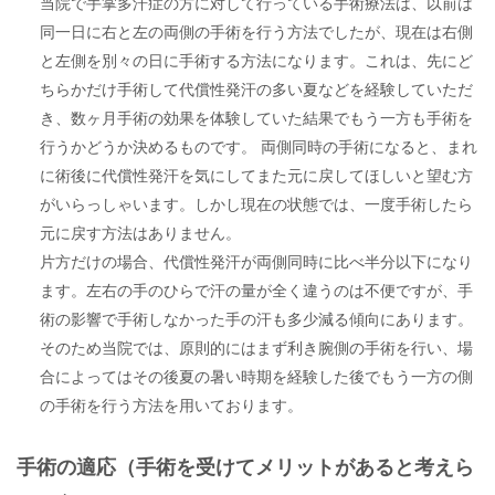
当院で手掌多汗症の方に対して行っている手術療法は、以前は
同一日に右と左の両側の手術を行う方法でしたが、現在は右側
と左側を別々の日に手術する方法になります。これは、先にど
ちらかだけ手術して代償性発汗の多い夏などを経験していただ
き、数ヶ月手術の効果を体験していた結果でもう一方も手術を
行うかどうか決めるものです。 両側同時の手術になると、まれ
に術後に代償性発汗を気にしてまた元に戻してほしいと望む方
がいらっしゃいます。しかし現在の状態では、一度手術したら
元に戻す方法はありません。
片方だけの場合、代償性発汗が両側同時に比べ半分以下になり
ます。左右の手のひらで汗の量が全く違うのは不便ですが、手
術の影響で手術しなかった手の汗も多少減る傾向にあります。
そのため当院では、原則的にはまず利き腕側の手術を行い、場
合によってはその後夏の暑い時期を経験した後でもう一方の側
の手術を行う方法を用いております。
手術の適応（手術を受けてメリットがあると考えら