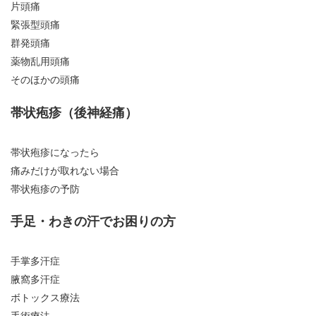
片頭痛
緊張型頭痛
群発頭痛
薬物乱用頭痛
そのほかの頭痛
帯状疱疹（後神経痛）
帯状疱疹になったら
痛みだけが取れない場合
帯状疱疹の予防
手足・わきの汗でお困りの方
手掌多汗症
腋窩多汗症
ボトックス療法
手術療法